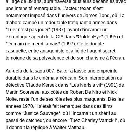
à l’âge de 89 ans, aura traversé plusieurs décennies avec
une intensité remarquable. L’acteur texan s’est
notamment imposé dans l’univers de James Bond, où il a
d’abord campé un redoutable trafiquant d’armes dans
*Tuer n’est pas jouer* (1987), avant d’incarner un
excentrique agent de la CIA dans *GoldenEye* (1995) et
*Demain ne meurt jamais* (1997). Cette double
casquette, entre antagoniste et allié de l’agent secret,
témoigne de sa polyvalence et de son charisme à l’écran.
Au-delà de la saga 007, Baker a laissé une empreinte
durable dans le cinéma américain. Son interprétation du
détective Claude Kersek dans *Les Nerfs à vif* (1991) de
Martin Scorsese, aux côtés de Robert De Niro et Nick
Nolte, reste l’un de ses rôles les plus marquants. Dès les
années 1970, il s’était fait remarquer dans des films
comme *Justice Sauvage*, où il incarnait un shérif au
passé de catcheur, ou encore *Tuez Charley Varrick !*, où
il donnait la réplique à Walter Matthau.