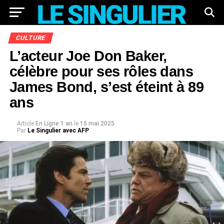
CULTURE
L’acteur Joe Don Baker,
célèbre pour ses rôles dans
James Bond, s’est éteint à 89
ans
Article
En Ligne 1 an
le
15 mai 2025
Par
Le Singulier avec AFP