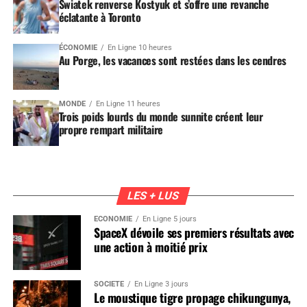
Swiatek renverse Kostyuk et s’offre une revanche
éclatante à Toronto
ÉCONOMIE
En Ligne 10 heures
Au Porge, les vacances sont restées dans les cendres
MONDE
En Ligne 11 heures
Trois poids lourds du monde sunnite créent leur
propre rempart militaire
LES + LUS
ÉCONOMIE
En Ligne 5 jours
SpaceX dévoile ses premiers résultats avec
une action à moitié prix
SOCIÉTÉ
En Ligne 3 jours
Le moustique tigre propage chikungunya,