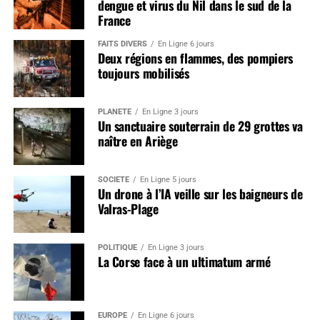
dengue et virus du Nil dans le sud de la
France
FAITS DIVERS
En Ligne 6 jours
Deux régions en flammes, des pompiers
toujours mobilisés
PLANÈTE
En Ligne 3 jours
Un sanctuaire souterrain de 29 grottes va
naître en Ariège
SOCIÉTÉ
En Ligne 5 jours
Un drone à l’IA veille sur les baigneurs de
Valras-Plage
POLITIQUE
En Ligne 3 jours
La Corse face à un ultimatum armé
EUROPE
En Ligne 6 jours