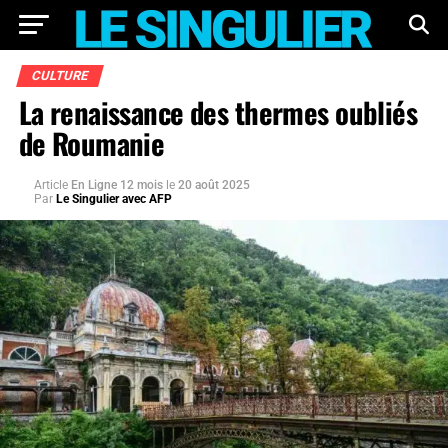
CULTURE
La renaissance des thermes oubliés
de Roumanie
Article
En Ligne 12 mois
le
20 août 2025
Par
Le Singulier avec AFP