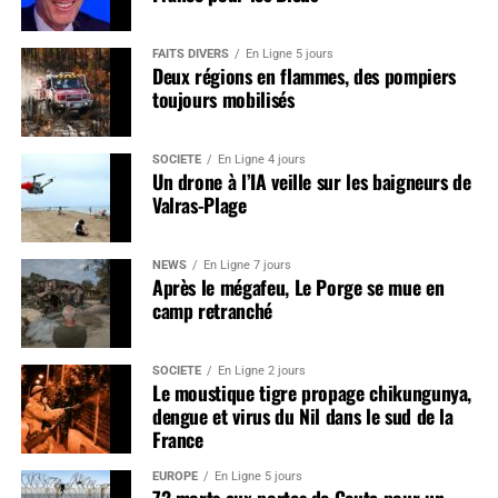
FAITS DIVERS
En Ligne 5 jours
Deux régions en flammes, des pompiers
toujours mobilisés
SOCIÉTÉ
En Ligne 4 jours
Un drone à l’IA veille sur les baigneurs de
Valras-Plage
NEWS
En Ligne 7 jours
Après le mégafeu, Le Porge se mue en
camp retranché
SOCIÉTÉ
En Ligne 2 jours
Le moustique tigre propage chikungunya,
dengue et virus du Nil dans le sud de la
France
EUROPE
En Ligne 5 jours
72 morts aux portes de Ceuta pour un