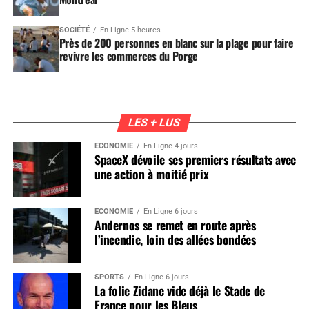
SOCIÉTÉ
En Ligne 5 heures
Près de 200 personnes en blanc sur la plage pour faire
revivre les commerces du Porge
LES + LUS
ÉCONOMIE
En Ligne 4 jours
SpaceX dévoile ses premiers résultats avec
une action à moitié prix
ÉCONOMIE
En Ligne 6 jours
Andernos se remet en route après
l’incendie, loin des allées bondées
SPORTS
En Ligne 6 jours
La folie Zidane vide déjà le Stade de
France pour les Bleus