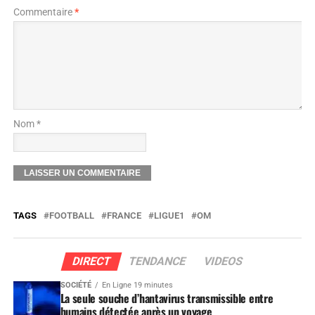
Commentaire
*
Nom *
TAGS
FOOTBALL
FRANCE
LIGUE1
OM
DIRECT
TENDANCE
VIDEOS
SOCIÉTÉ
En Ligne 19 minutes
La seule souche d’hantavirus transmissible entre
humains détectée après un voyage