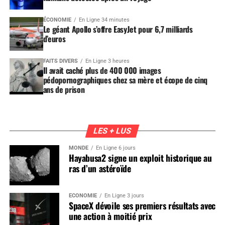
ÉCONOMIE
En Ligne 34 minutes
Le géant Apollo s’offre EasyJet pour 6,7 milliards
d’euros
FAITS DIVERS
En Ligne 3 heures
Il avait caché plus de 400 000 images
pédopornographiques chez sa mère et écope de cinq
ans de prison
LES + LUS
MONDE
En Ligne 6 jours
Hayabusa2 signe un exploit historique au
ras d’un astéroïde
ÉCONOMIE
En Ligne 3 jours
SpaceX dévoile ses premiers résultats avec
une action à moitié prix