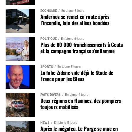
ÉCONOMIE
En Ligne 5 jours
Andernos se remet en route après
l’incendie, loin des allées bondées
POLITIQUE
En Ligne 6 jours
Plus de 60 000 franchissements à Ceuta
et la campagne française s’enflamme
SPORTS
En Ligne 5 jours
La folie Zidane vide déjà le Stade de
France pour les Bleus
FAITS DIVERS
En Ligne 4 jours
Deux régions en flammes, des pompiers
toujours mobilisés
NEWS
En Ligne 5 jours
Après le mégafeu, Le Porge se mue en