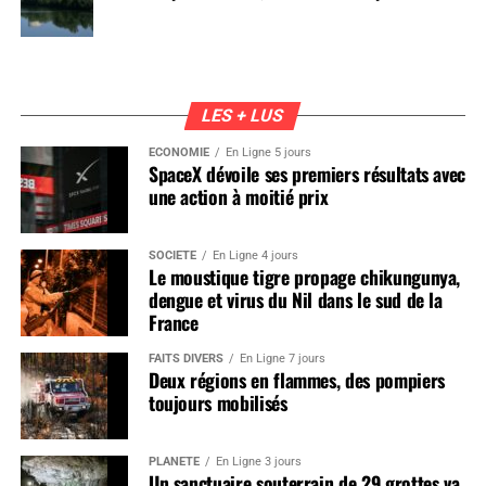
LES + LUS
ÉCONOMIE
En Ligne 5 jours
SpaceX dévoile ses premiers résultats avec
une action à moitié prix
SOCIÉTÉ
En Ligne 4 jours
Le moustique tigre propage chikungunya,
dengue et virus du Nil dans le sud de la
France
FAITS DIVERS
En Ligne 7 jours
Deux régions en flammes, des pompiers
toujours mobilisés
PLANÈTE
En Ligne 3 jours
Un sanctuaire souterrain de 29 grottes va