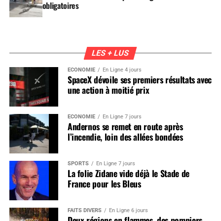
obligatoires
LES + LUS
ÉCONOMIE
En Ligne 4 jours
SpaceX dévoile ses premiers résultats avec
une action à moitié prix
ÉCONOMIE
En Ligne 7 jours
Andernos se remet en route après
l’incendie, loin des allées bondées
SPORTS
En Ligne 7 jours
La folie Zidane vide déjà le Stade de
France pour les Bleus
FAITS DIVERS
En Ligne 6 jours
Deux régions en flammes, des pompiers