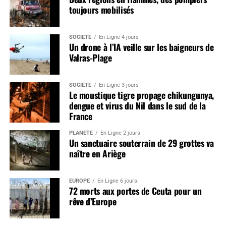
toujours mobilisés
SOCIÉTÉ
En Ligne 4 jours
Un drone à l’IA veille sur les baigneurs de
Valras-Plage
SOCIÉTÉ
En Ligne 3 jours
Le moustique tigre propage chikungunya,
dengue et virus du Nil dans le sud de la
France
PLANÈTE
En Ligne 2 jours
Un sanctuaire souterrain de 29 grottes va
naître en Ariège
EUROPE
En Ligne 6 jours
72 morts aux portes de Ceuta pour un
rêve d’Europe