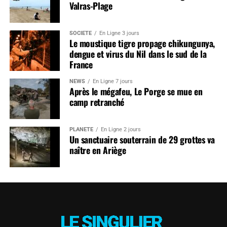
Valras-Plage
SOCIÉTÉ
En Ligne 3 jours
Le moustique tigre propage chikungunya,
dengue et virus du Nil dans le sud de la
France
NEWS
En Ligne 7 jours
Après le mégafeu, Le Porge se mue en
camp retranché
PLANÈTE
En Ligne 2 jours
Un sanctuaire souterrain de 29 grottes va
naître en Ariège