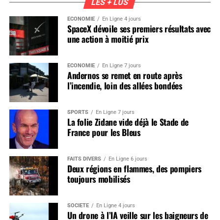
LES + LUS
ÉCONOMIE
En Ligne 4 jours
SpaceX dévoile ses premiers résultats avec
une action à moitié prix
ÉCONOMIE
En Ligne 7 jours
Andernos se remet en route après
l’incendie, loin des allées bondées
SPORTS
En Ligne 7 jours
La folie Zidane vide déjà le Stade de
France pour les Bleus
FAITS DIVERS
En Ligne 6 jours
Deux régions en flammes, des pompiers
toujours mobilisés
SOCIÉTÉ
En Ligne 4 jours
Un drone à l’IA veille sur les baigneurs de