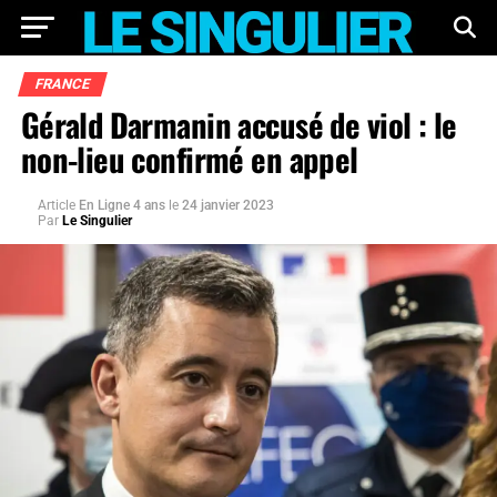
FRANCE
Gérald Darmanin accusé de viol : le
non-lieu confirmé en appel
Article
En Ligne 4 ans
le
24 janvier 2023
Par
Le Singulier