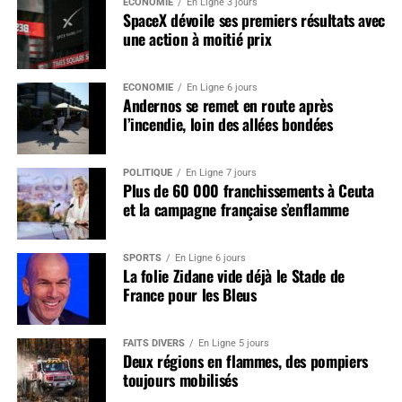
ÉCONOMIE
En Ligne 3 jours
SpaceX dévoile ses premiers résultats avec
une action à moitié prix
ÉCONOMIE
En Ligne 6 jours
Andernos se remet en route après
l’incendie, loin des allées bondées
POLITIQUE
En Ligne 7 jours
Plus de 60 000 franchissements à Ceuta
et la campagne française s’enflamme
SPORTS
En Ligne 6 jours
La folie Zidane vide déjà le Stade de
France pour les Bleus
FAITS DIVERS
En Ligne 5 jours
Deux régions en flammes, des pompiers
toujours mobilisés