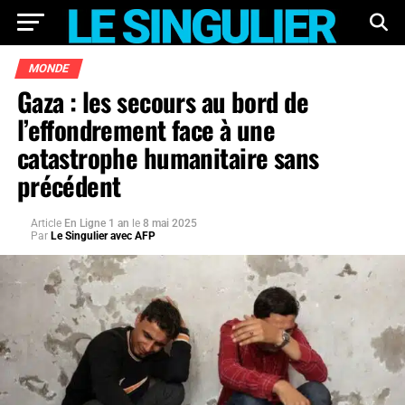
MONDE
Gaza : les secours au bord de
l’effondrement face à une
catastrophe humanitaire sans
précédent
Article
En Ligne 1 an
le
8 mai 2025
Par
Le Singulier avec AFP