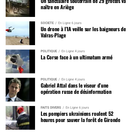
Un sanctuaire souterrain de 29 grottes va
naître en Ariège
SOCIÉTÉ
En Ligne 6 jours
Un drone à l’IA veille sur les baigneurs de
Valras-Plage
POLITIQUE
En Ligne 4 jours
La Corse face à un ultimatum armé
POLITIQUE
En Ligne 4 jours
Gabriel Attal dans le viseur d’une
opération russe de désinformation
FAITS DIVERS
En Ligne 6 jours
Les pompiers ukrainiens roulent 52
heures pour sauver la forêt de Gironde