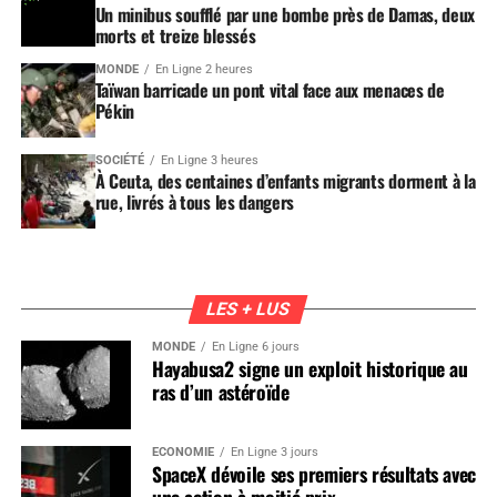
Un minibus soufflé par une bombe près de Damas, deux
morts et treize blessés
MONDE
En Ligne 2 heures
Taïwan barricade un pont vital face aux menaces de
Pékin
SOCIÉTÉ
En Ligne 3 heures
À Ceuta, des centaines d’enfants migrants dorment à la
rue, livrés à tous les dangers
LES + LUS
MONDE
En Ligne 6 jours
Hayabusa2 signe un exploit historique au
ras d’un astéroïde
ÉCONOMIE
En Ligne 3 jours
SpaceX dévoile ses premiers résultats avec
une action à moitié prix