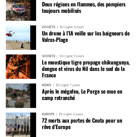
Deux régions en flammes, des pompiers
toujours mobilisés
SOCIÉTÉ
En Ligne 4 jours
Un drone à l’IA veille sur les baigneurs de
Valras-Plage
SOCIÉTÉ
En Ligne 3 jours
Le moustique tigre propage chikungunya,
dengue et virus du Nil dans le sud de la
France
NEWS
En Ligne 7 jours
Après le mégafeu, Le Porge se mue en
camp retranché
EUROPE
En Ligne 5 jours
72 morts aux portes de Ceuta pour un
rêve d’Europe