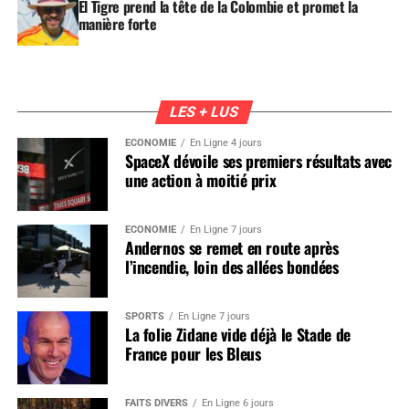
El Tigre prend la tête de la Colombie et promet la
manière forte
LES + LUS
ÉCONOMIE
En Ligne 4 jours
SpaceX dévoile ses premiers résultats avec
une action à moitié prix
ÉCONOMIE
En Ligne 7 jours
Andernos se remet en route après
l’incendie, loin des allées bondées
SPORTS
En Ligne 7 jours
La folie Zidane vide déjà le Stade de
France pour les Bleus
FAITS DIVERS
En Ligne 6 jours