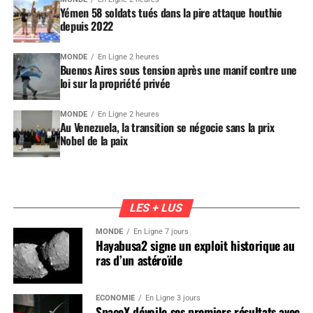
Yémen 58 soldats tués dans la pire attaque houthie
depuis 2022
MONDE
En Ligne 2 heures
Buenos Aires sous tension après une manif contre une
loi sur la propriété privée
MONDE
En Ligne 2 heures
Au Venezuela, la transition se négocie sans la prix
Nobel de la paix
LES + LUS
MONDE
En Ligne 7 jours
Hayabusa2 signe un exploit historique au
ras d’un astéroïde
ÉCONOMIE
En Ligne 3 jours
SpaceX dévoile ses premiers résultats avec