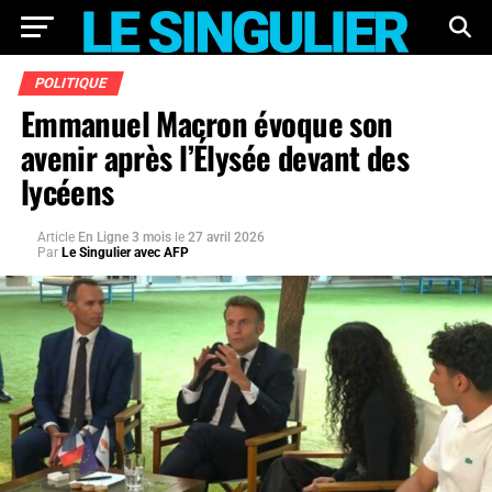
POLITIQUE
Emmanuel Macron évoque son
avenir après l’Élysée devant des
lycéens
Article
En Ligne 3 mois
le
27 avril 2026
Par
Le Singulier avec AFP