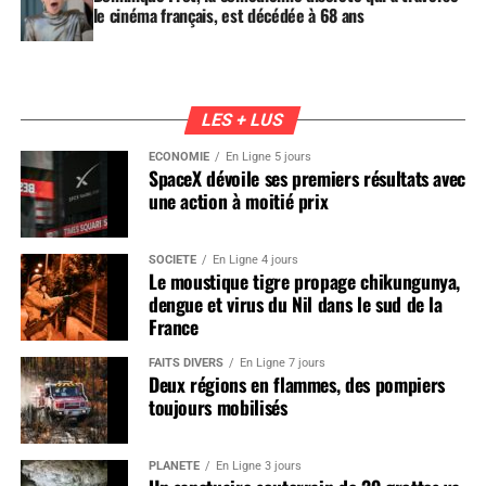
le cinéma français, est décédée à 68 ans
LES + LUS
ÉCONOMIE
En Ligne 5 jours
SpaceX dévoile ses premiers résultats avec
une action à moitié prix
SOCIÉTÉ
En Ligne 4 jours
Le moustique tigre propage chikungunya,
dengue et virus du Nil dans le sud de la
France
FAITS DIVERS
En Ligne 7 jours
Deux régions en flammes, des pompiers
toujours mobilisés
PLANÈTE
En Ligne 3 jours