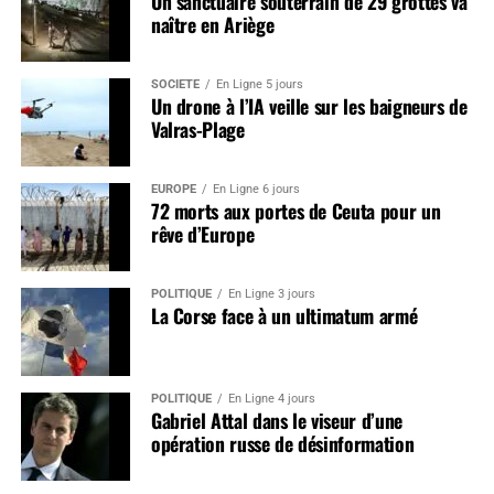
Un sanctuaire souterrain de 29 grottes va
naître en Ariège
SOCIÉTÉ
En Ligne 5 jours
Un drone à l’IA veille sur les baigneurs de
Valras-Plage
EUROPE
En Ligne 6 jours
72 morts aux portes de Ceuta pour un
rêve d’Europe
POLITIQUE
En Ligne 3 jours
La Corse face à un ultimatum armé
POLITIQUE
En Ligne 4 jours
Gabriel Attal dans le viseur d’une
opération russe de désinformation