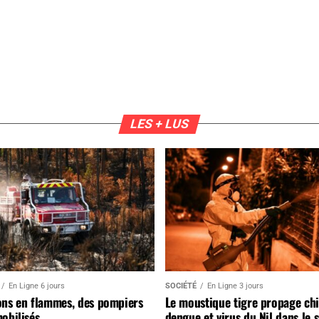
LES + LUS
En Ligne 6 jours
SOCIÉTÉ
En Ligne 3 jours
ons en flammes, des pompiers
Le moustique tigre propage ch
obilisés
dengue et virus du Nil dans le 