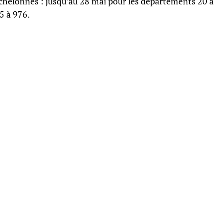
échelonnés : jusqu’au 28 mai pour les départements 20 à
55 à 976.