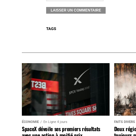
TAGS
ÉCONOMIE
En Ligne 4 jours
FAITS DIVERS
SpaceX dévoile ses premiers résultats
Deux régi
avec une action à moitié prix
toujours m