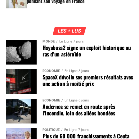
pendant son voyage en France
LES + LUS
MONDE
En Ligne 7 jours
Hayabusa2 signe un exploit historique au
ras d’un astéroïde
ÉCONOMIE
En Ligne 3 jours
SpaceX dévoile ses premiers résultats avec
une action à moitié prix
ÉCONOMIE
En Ligne 6 jours
Andernos se remet en route après
l’incendie, loin des allées bondées
POLITIQUE
En Ligne 7 jours
Plus de 60 000 franchissements à Ceuta