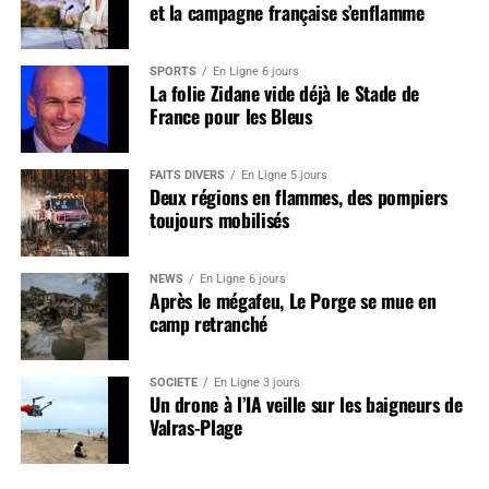
et la campagne française s’enflamme
SPORTS
En Ligne 6 jours
La folie Zidane vide déjà le Stade de
France pour les Bleus
FAITS DIVERS
En Ligne 5 jours
Deux régions en flammes, des pompiers
toujours mobilisés
NEWS
En Ligne 6 jours
Après le mégafeu, Le Porge se mue en
camp retranché
SOCIÉTÉ
En Ligne 3 jours
Un drone à l’IA veille sur les baigneurs de
Valras-Plage