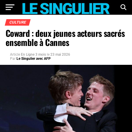
CULTURE
Coward : deux jeunes acteurs sacrés
ensemble à Cannes
Article
En Ligne 3 mois
le
23 mai 2026
Par
Le Singulier avec AFP