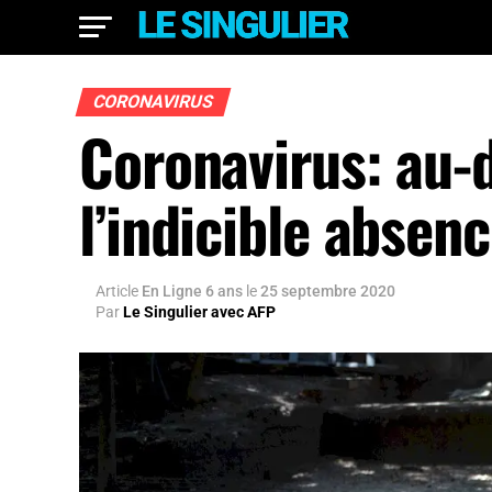
CORONAVIRUS
Coronavirus: au-d
l’indicible absen
Article
En Ligne 6 ans
le
25 septembre 2020
Par
Le Singulier avec AFP