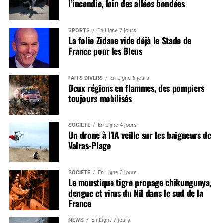
l’incendie, loin des allées bondées
SPORTS
En Ligne 7 jours
La folie Zidane vide déjà le Stade de
France pour les Bleus
FAITS DIVERS
En Ligne 6 jours
Deux régions en flammes, des pompiers
toujours mobilisés
SOCIÉTÉ
En Ligne 4 jours
Un drone à l’IA veille sur les baigneurs de
Valras-Plage
SOCIÉTÉ
En Ligne 3 jours
Le moustique tigre propage chikungunya,
dengue et virus du Nil dans le sud de la
France
NEWS
En Ligne 7 jours