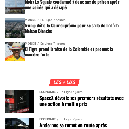
Moha La Squale condamné à deux ans de prison après
une soirée qui a dérapé
MONDE
En Ligne 2 heures
Trump défie la Cour suprême pour sa salle de bal à la
Maison Blanche
MONDE
En Ligne 7 heures
El Tigre prend la tête de la Colombie et promet la
manière forte
LES + LUS
ÉCONOMIE
En Ligne 4 jours
SpaceX dévoile ses premiers résultats avec
une action à moitié prix
ÉCONOMIE
En Ligne 7 jours
Andernos se remet en route après