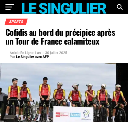
SPORTS
Cofidis au bord du précipice après
un Tour de France calamiteux
Article
En Ligne 1 an
le
30 juillet 2025
Par
Le Singulier avec AFP