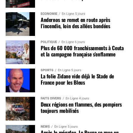
ÉCONOMIE
En Ligne 5 jours
Andernos se remet en route après
l’incendie, loin des allées bondées
POLITIQUE
En Ligne 6 jours
Plus de 60 000 franchissements à Ceuta
et la campagne française s’enflamme
SPORTS
En Ligne 5 jours
La folie Zidane vide déjà le Stade de
France pour les Bleus
FAITS DIVERS
En Ligne 4 jours
Deux régions en flammes, des pompiers
toujours mobilisés
NEWS
En Ligne 5 jours
Après le mégafeu, Le Porge se mue en