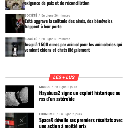
exigence de paix et de réconciliation
SOCIÉTÉ
En Ligne 26 minutes
L’été aggrave la solitude des aînés, des bénévoles
frappent à leur porte
SOCIÉTÉ
En Ligne 51 minutes
Jusqu’à 1 500 euros par animal pour les animaleries qui
vendent chiens et chats illégalement
LES + LUS
MONDE
En Ligne 6 jours
Hayabusa2 signe un exploit historique au
ras d’un astéroïde
ÉCONOMIE
En Ligne 2 jours
SpaceX dévoile ses premiers résultats avec
une action à moitié prix