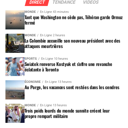
DIRECT
TENDANCE
VIDEOS
MONDE
En Ligne 43 minutes
Tant que Washington ne cède pas, Téhéran garde Ormuz
fermé
MONDE
En Ligne 2 heures
La Colombie accueille son nouveau président avec des
attaques meurtrières
SPORTS
En Ligne 10 heures
Swiatek renverse Kostyuk et s’offre une revanche
éclatante à Toronto
ÉCONOMIE
En Ligne 13 heures
Au Porge, les vacances sont restées dans les cendres
MONDE
En Ligne 13 heures
Trois poids lourds du monde sunnite créent leur
propre rempart militaire