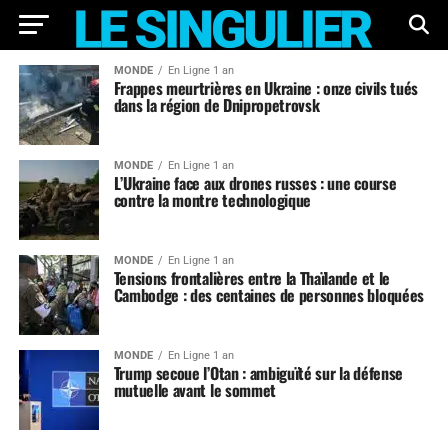
MONDE
En Ligne 1 an
Frappes meurtrières en Ukraine : onze civils tués
dans la région de Dnipropetrovsk
MONDE
En Ligne 1 an
L’Ukraine face aux drones russes : une course
contre la montre technologique
MONDE
En Ligne 1 an
Tensions frontalières entre la Thaïlande et le
Cambodge : des centaines de personnes bloquées
MONDE
En Ligne 1 an
Trump secoue l’Otan : ambiguïté sur la défense
mutuelle avant le sommet