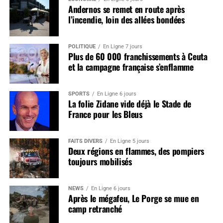
Andernos se remet en route après
l’incendie, loin des allées bondées
POLITIQUE
En Ligne 7 jours
Plus de 60 000 franchissements à Ceuta
et la campagne française s’enflamme
SPORTS
En Ligne 6 jours
La folie Zidane vide déjà le Stade de
France pour les Bleus
FAITS DIVERS
En Ligne 5 jours
Deux régions en flammes, des pompiers
toujours mobilisés
NEWS
En Ligne 6 jours
Après le mégafeu, Le Porge se mue en
camp retranché