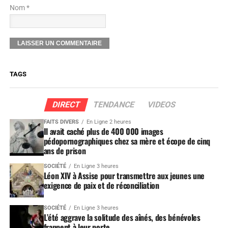
Nom *
TAGS
DIRECT
TENDANCE
VIDEOS
FAITS DIVERS
En Ligne 2 heures
Il avait caché plus de 400 000 images
pédopornographiques chez sa mère et écope de cinq
ans de prison
SOCIÉTÉ
En Ligne 3 heures
Léon XIV à Assise pour transmettre aux jeunes une
exigence de paix et de réconciliation
SOCIÉTÉ
En Ligne 3 heures
L’été aggrave la solitude des aînés, des bénévoles
frappent à leur porte