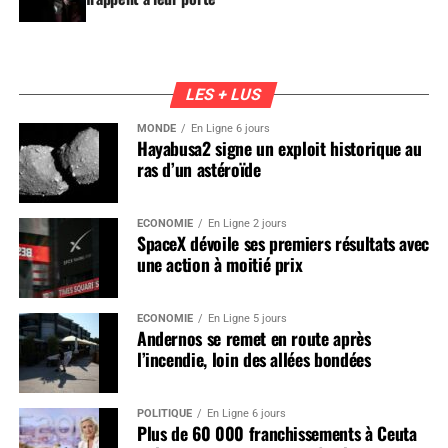
LES + LUS
MONDE
En Ligne 6 jours
Hayabusa2 signe un exploit historique au
ras d’un astéroïde
ÉCONOMIE
En Ligne 2 jours
SpaceX dévoile ses premiers résultats avec
une action à moitié prix
ÉCONOMIE
En Ligne 5 jours
Andernos se remet en route après
l’incendie, loin des allées bondées
POLITIQUE
En Ligne 6 jours
Plus de 60 000 franchissements à Ceuta