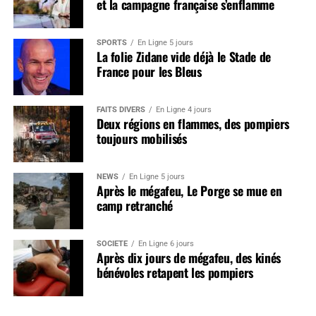
et la campagne française s’enflamme
SPORTS
En Ligne 5 jours
La folie Zidane vide déjà le Stade de
France pour les Bleus
FAITS DIVERS
En Ligne 4 jours
Deux régions en flammes, des pompiers
toujours mobilisés
NEWS
En Ligne 5 jours
Après le mégafeu, Le Porge se mue en
camp retranché
SOCIÉTÉ
En Ligne 6 jours
Après dix jours de mégafeu, des kinés
bénévoles retapent les pompiers