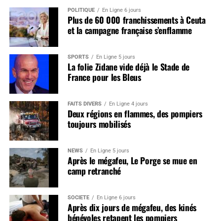
POLITIQUE
En Ligne 6 jours
Plus de 60 000 franchissements à Ceuta
et la campagne française s’enflamme
SPORTS
En Ligne 5 jours
La folie Zidane vide déjà le Stade de
France pour les Bleus
FAITS DIVERS
En Ligne 4 jours
Deux régions en flammes, des pompiers
toujours mobilisés
NEWS
En Ligne 5 jours
Après le mégafeu, Le Porge se mue en
camp retranché
SOCIÉTÉ
En Ligne 6 jours
Après dix jours de mégafeu, des kinés
bénévoles retapent les pompiers