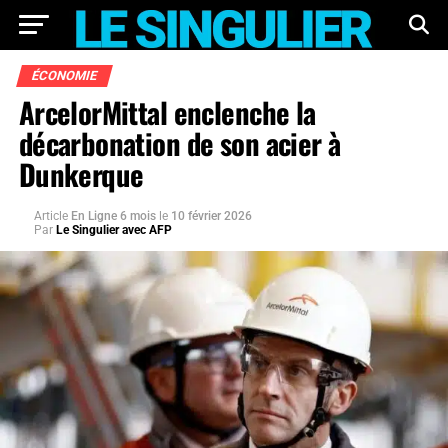
ÉCONOMIE
ArcelorMittal enclenche la
décarbonation de son acier à
Dunkerque
Article
En Ligne 6 mois
le
10 février 2026
Par
Le Singulier avec AFP