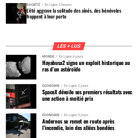
SOCIÉTÉ
En Ligne 3 heures
L’été aggrave la solitude des aînés, des bénévoles
frappent à leur porte
LES + LUS
MONDE
En Ligne 6 jours
Hayabusa2 signe un exploit historique au
ras d’un astéroïde
ÉCONOMIE
En Ligne 2 jours
SpaceX dévoile ses premiers résultats avec
une action à moitié prix
ÉCONOMIE
En Ligne 5 jours
Andernos se remet en route après
l’incendie, loin des allées bondées