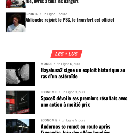
rue, livrés à tous les dangers
SPORTS
En Ligne 1 heure
Akliouche rejoint le PSG, le transfert est officiel
LES + LUS
MONDE
En Ligne 6 jours
Hayabusa2 signe un exploit historique au
ras d’un astéroïde
ÉCONOMIE
En Ligne 3 jours
SpaceX dévoile ses premiers résultats avec
une action à moitié prix
ÉCONOMIE
En Ligne 5 jours
Andernos se remet en route après
l’incendie, loin des allées bondées