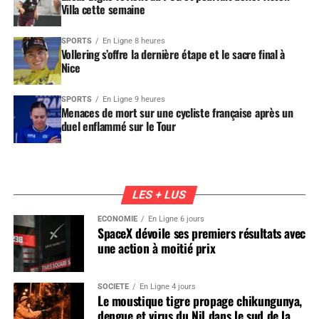
Villa cette semaine
SPORTS
En Ligne 8 heures
Vollering s’offre la dernière étape et le sacre final à
Nice
SPORTS
En Ligne 9 heures
Menaces de mort sur une cycliste française après un
duel enflammé sur le Tour
LES + LUS
ÉCONOMIE
En Ligne 6 jours
SpaceX dévoile ses premiers résultats avec
une action à moitié prix
SOCIÉTÉ
En Ligne 4 jours
Le moustique tigre propage chikungunya,
dengue et virus du Nil dans le sud de la