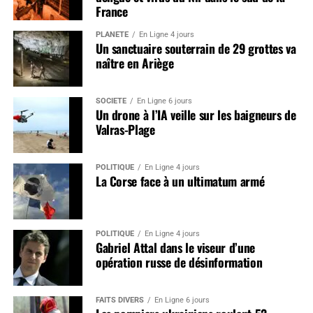
France
PLANÈTE
En Ligne 4 jours
Un sanctuaire souterrain de 29 grottes va
naître en Ariège
SOCIÉTÉ
En Ligne 6 jours
Un drone à l’IA veille sur les baigneurs de
Valras-Plage
POLITIQUE
En Ligne 4 jours
La Corse face à un ultimatum armé
POLITIQUE
En Ligne 4 jours
Gabriel Attal dans le viseur d’une
opération russe de désinformation
FAITS DIVERS
En Ligne 6 jours