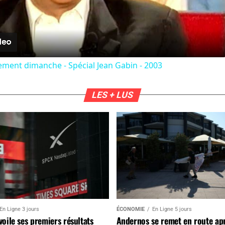
Video
vement dimanche - Spécial Jean Gabin - 2003
LES + LUS
En Ligne 3 jours
ÉCONOMIE
En Ligne 5 jours
oile ses premiers résultats
Andernos se remet en route ap