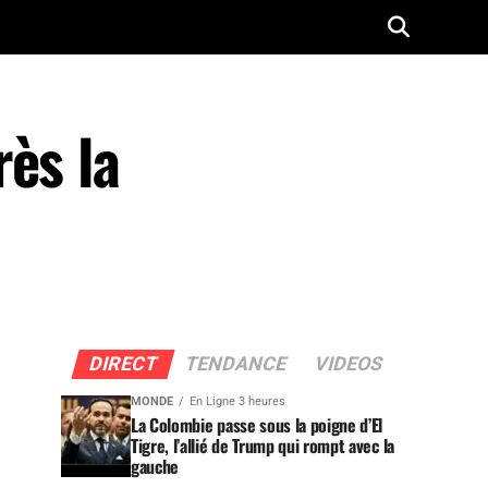
ès la
DIRECT
TENDANCE
VIDEOS
MONDE
En Ligne 3 heures
La Colombie passe sous la poigne d’El
Tigre, l’allié de Trump qui rompt avec la
gauche