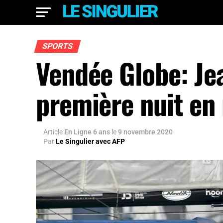
SPORTS
Vendée Globe: Je
première nuit en
Article
En Ligne 6 ans
le
9 novembre 2020
Par
Le Singulier avec AFP