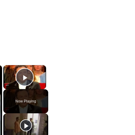
×
×
Play Video
Now Playing