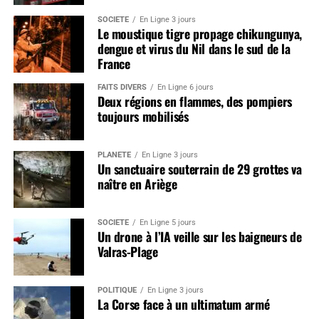
SOCIÉTÉ
En Ligne 3 jours
Le moustique tigre propage chikungunya,
dengue et virus du Nil dans le sud de la
France
FAITS DIVERS
En Ligne 6 jours
Deux régions en flammes, des pompiers
toujours mobilisés
PLANÈTE
En Ligne 3 jours
Un sanctuaire souterrain de 29 grottes va
naître en Ariège
SOCIÉTÉ
En Ligne 5 jours
Un drone à l’IA veille sur les baigneurs de
Valras-Plage
POLITIQUE
En Ligne 3 jours
La Corse face à un ultimatum armé