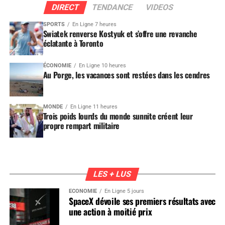
DIRECT
TENDANCE
VIDEOS
SPORTS
En Ligne 7 heures
Swiatek renverse Kostyuk et s’offre une revanche
éclatante à Toronto
ÉCONOMIE
En Ligne 10 heures
Au Porge, les vacances sont restées dans les cendres
MONDE
En Ligne 11 heures
Trois poids lourds du monde sunnite créent leur
propre rempart militaire
LES + LUS
ÉCONOMIE
En Ligne 5 jours
SpaceX dévoile ses premiers résultats avec
une action à moitié prix