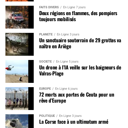
FAITS DIVERS
En Ligne 7 jours
Deux régions en flammes, des pompiers
toujours mobilisés
PLANÈTE
En Ligne 3 jours
Un sanctuaire souterrain de 29 grottes va
naître en Ariège
SOCIÉTÉ
En Ligne 5 jours
Un drone à l’IA veille sur les baigneurs de
Valras-Plage
EUROPE
En Ligne 6 jours
72 morts aux portes de Ceuta pour un
rêve d’Europe
POLITIQUE
En Ligne 3 jours
La Corse face à un ultimatum armé