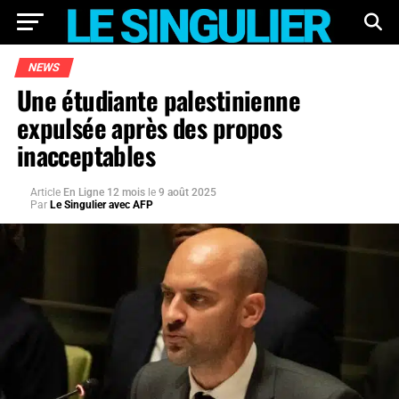
NEWS
Une étudiante palestinienne
expulsée après des propos
inacceptables
Article
En Ligne 12 mois
le
9 août 2025
Par
Le Singulier avec AFP