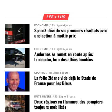
LES + LUS
ÉCONOMIE
En Ligne 4 jours
SpaceX dévoile ses premiers résultats avec
une action à moitié prix
ÉCONOMIE
En Ligne 6 jours
Andernos se remet en route après
l’incendie, loin des allées bondées
SPORTS
En Ligne 6 jours
La folie Zidane vide déjà le Stade de
France pour les Bleus
FAITS DIVERS
En Ligne 5 jours
Deux régions en flammes, des pompiers
toujours mobilisés