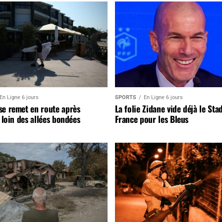
En Ligne 6 jours
SPORTS
En Ligne 6 jours
se remet en route après
La folie Zidane vide déjà le Sta
, loin des allées bondées
France pour les Bleus