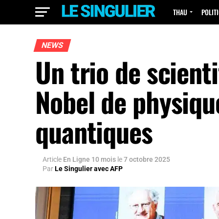
THAU
POLIT
NEWS
Un trio de scient
Nobel de physiqu
quantiques
Article
En Ligne 10 mois
le
7 octobre 2025
Par
Le Singulier avec AFP