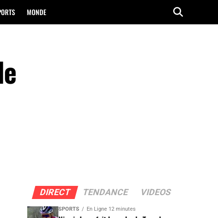
PORTS
MONDE
le
DIRECT
TENDANCE
VIDEOS
SPORTS
En Ligne 12 minutes