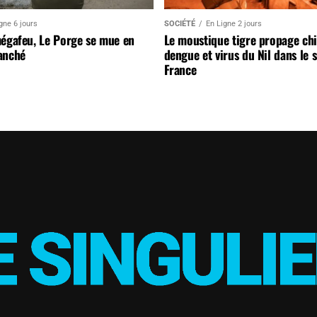
gne 6 jours
SOCIÉTÉ
En Ligne 2 jours
mégafeu, Le Porge se mue en
Le moustique tigre propage ch
anché
dengue et virus du Nil dans le 
France