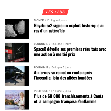
LES + LUS
MONDE
En Ligne 6 jours
Hayabusa2 signe un exploit historique au
ras d’un astéroïde
ÉCONOMIE
En Ligne 3 jours
SpaceX dévoile ses premiers résultats avec
une action à moitié prix
ÉCONOMIE
En Ligne 5 jours
Andernos se remet en route après
l’incendie, loin des allées bondées
POLITIQUE
En Ligne 6 jours
Plus de 60 000 franchissements à Ceuta
et la campagne française s’enflamme