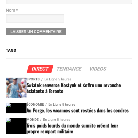
Nom *
TAGS
DIRECT
TENDANCE
VIDEOS
SPORTS
En Ligne 5 heures
Swiatek renverse Kostyuk et s’offre une revanche
éclatante à Toronto
ÉCONOMIE
En Ligne 8 heures
Au Porge, les vacances sont restées dans les cendres
MONDE
En Ligne 8 heures
Trois poids lourds du monde sunnite créent leur
propre rempart militaire