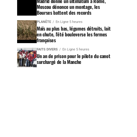
Madrid donne un ultimatum à Rome,
Moscou dénonce un montage, les
Bourses battent des records
PLANÈTE
En Ligne 5 heures
Maïs au plus bas, légumes détruits, lait
en chute, l’été bouleverse les fermes
françaises
FAITS DIVERS
En Ligne 5 heures
Un an de prison pour le pilote du canot
surchargé de la Manche