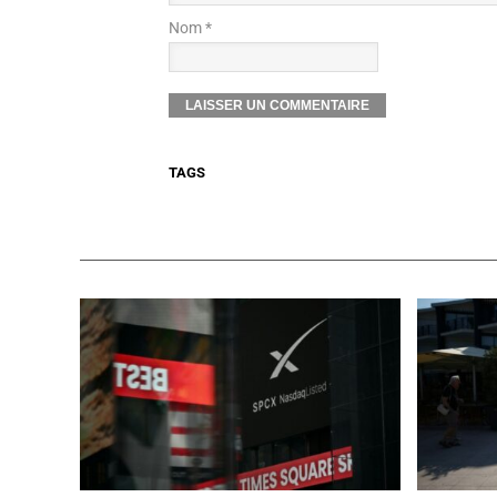
Nom *
TAGS