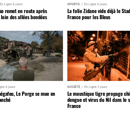
En Ligne 6 jours
SPORTS
En Ligne 6 jours
se remet en route après
La folie Zidane vide déjà le Sta
, loin des allées bondées
France pour les Bleus
gne 6 jours
SOCIÉTÉ
En Ligne 2 jours
mégafeu, Le Porge se mue en
Le moustique tigre propage ch
anché
dengue et virus du Nil dans le 
France