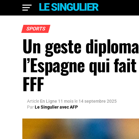
SPORTS
Un geste diploma
l’Espagne qui fai
FFF
Article
En Ligne 11 mois
le
14 septembre 2025
Par
Le Singulier avec AFP