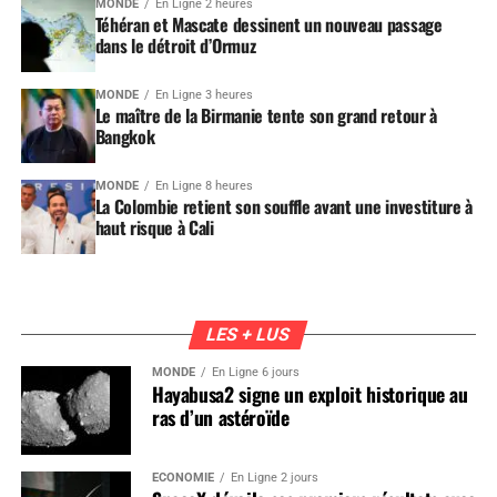
MONDE
En Ligne 2 heures
Téhéran et Mascate dessinent un nouveau passage
dans le détroit d’Ormuz
MONDE
En Ligne 3 heures
Le maître de la Birmanie tente son grand retour à
Bangkok
MONDE
En Ligne 8 heures
La Colombie retient son souffle avant une investiture à
haut risque à Cali
LES + LUS
MONDE
En Ligne 6 jours
Hayabusa2 signe un exploit historique au
ras d’un astéroïde
ÉCONOMIE
En Ligne 2 jours