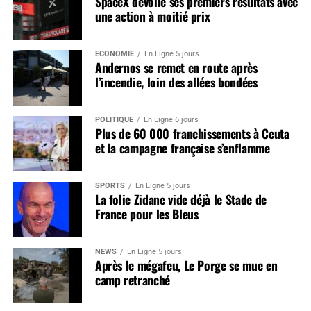
SpaceX dévoile ses premiers résultats avec
une action à moitié prix
ÉCONOMIE
En Ligne 5 jours
Andernos se remet en route après
l’incendie, loin des allées bondées
POLITIQUE
En Ligne 6 jours
Plus de 60 000 franchissements à Ceuta
et la campagne française s’enflamme
SPORTS
En Ligne 5 jours
La folie Zidane vide déjà le Stade de
France pour les Bleus
NEWS
En Ligne 5 jours
Après le mégafeu, Le Porge se mue en
camp retranché