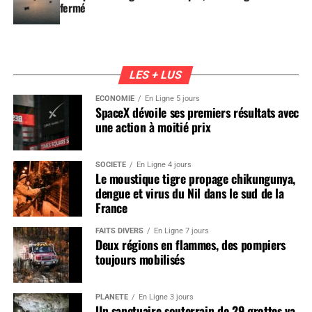
fermé
LES + LUS
ÉCONOMIE
En Ligne 5 jours
SpaceX dévoile ses premiers résultats avec
une action à moitié prix
SOCIÉTÉ
En Ligne 4 jours
Le moustique tigre propage chikungunya,
dengue et virus du Nil dans le sud de la
France
FAITS DIVERS
En Ligne 7 jours
Deux régions en flammes, des pompiers
toujours mobilisés
PLANÈTE
En Ligne 3 jours
Un sanctuaire souterrain de 29 grottes va