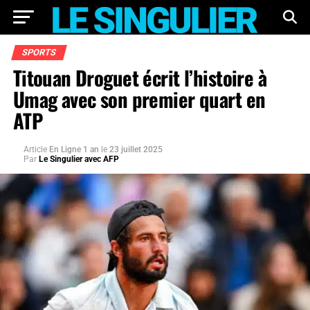
SPORTS
Titouan Droguet écrit l’histoire à
Umag avec son premier quart en
ATP
Article
En Ligne 1 an
le
23 juillet 2025
Par
Le Singulier avec AFP