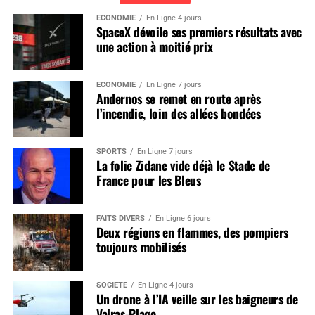
ÉCONOMIE
En Ligne 4 jours
SpaceX dévoile ses premiers résultats avec
une action à moitié prix
ÉCONOMIE
En Ligne 7 jours
Andernos se remet en route après
l’incendie, loin des allées bondées
SPORTS
En Ligne 7 jours
La folie Zidane vide déjà le Stade de
France pour les Bleus
FAITS DIVERS
En Ligne 6 jours
Deux régions en flammes, des pompiers
toujours mobilisés
SOCIÉTÉ
En Ligne 4 jours
Un drone à l’IA veille sur les baigneurs de
Valras-Plage