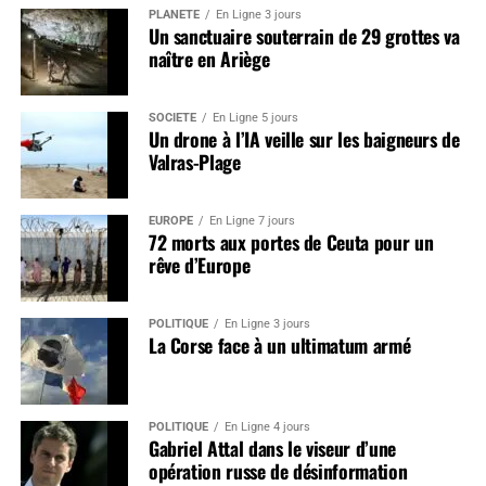
PLANÈTE
En Ligne 3 jours
Un sanctuaire souterrain de 29 grottes va
naître en Ariège
SOCIÉTÉ
En Ligne 5 jours
Un drone à l’IA veille sur les baigneurs de
Valras-Plage
EUROPE
En Ligne 7 jours
72 morts aux portes de Ceuta pour un
rêve d’Europe
POLITIQUE
En Ligne 3 jours
La Corse face à un ultimatum armé
POLITIQUE
En Ligne 4 jours
Gabriel Attal dans le viseur d’une
opération russe de désinformation