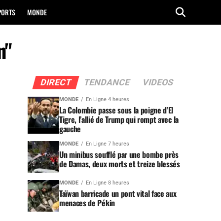
PORTS
MONDE
n"
DIRECT
TENDANCE
VIDEOS
MONDE
En Ligne 4 heures
La Colombie passe sous la poigne d’El
Tigre, l’allié de Trump qui rompt avec la
gauche
MONDE
En Ligne 7 heures
Un minibus soufflé par une bombe près
de Damas, deux morts et treize blessés
MONDE
En Ligne 8 heures
Taïwan barricade un pont vital face aux
menaces de Pékin