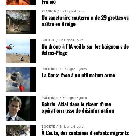
France
PLANÈTE
En Ligne 4 jours
Un sanctuaire souterrain de 29 grottes va
naître en Ariège
SOCIÉTÉ
En Ligne 6 jours
Un drone à l’IA veille sur les baigneurs de
Valras-Plage
POLITIQUE
En Ligne 5 jours
La Corse face à un ultimatum armé
POLITIQUE
En Ligne 5 jours
Gabriel Attal dans le viseur d’une
opération russe de désinformation
SOCIÉTÉ
En Ligne 4 jours
À Ceuta, des centaines d’enfants migrants