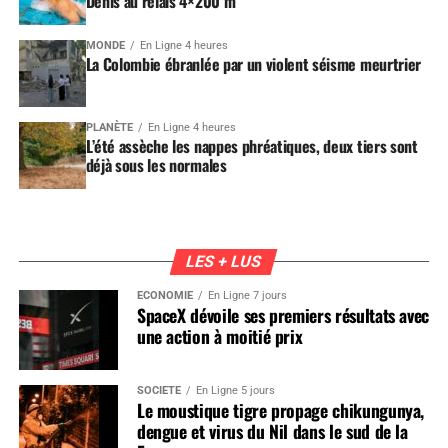
Denis au relais 4×200 m
MONDE
En Ligne 4 heures
La Colombie ébranlée par un violent séisme meurtrier
PLANÈTE
En Ligne 4 heures
L’été assèche les nappes phréatiques, deux tiers sont
déjà sous les normales
LES + LUS
ÉCONOMIE
En Ligne 7 jours
SpaceX dévoile ses premiers résultats avec
une action à moitié prix
SOCIÉTÉ
En Ligne 5 jours
Le moustique tigre propage chikungunya,
dengue et virus du Nil dans le sud de la