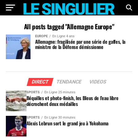
All posts tagged "Allemagne Europe"
EUROPE
En Ligne 4 ans
Allemagne: fragilisée par une série de gaffes, la
ministre de la Défense démissionne
DIRECT
TENDANCE
VIDEOS
SPORTS
En Ligne 25 minutes
Béquilles et photo-finish, les Bleus de l’eau libre
décrochent deux médailles
SPORTS
En Ligne 30 minutes
Alexis Lebrun sort le grand jeu à Yokohama