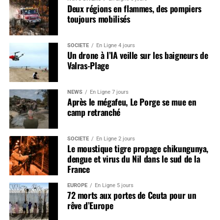
Deux régions en flammes, des pompiers
toujours mobilisés
SOCIÉTÉ
En Ligne 4 jours
Un drone à l’IA veille sur les baigneurs de
Valras-Plage
NEWS
En Ligne 7 jours
Après le mégafeu, Le Porge se mue en
camp retranché
SOCIÉTÉ
En Ligne 2 jours
Le moustique tigre propage chikungunya,
dengue et virus du Nil dans le sud de la
France
EUROPE
En Ligne 5 jours
72 morts aux portes de Ceuta pour un
rêve d’Europe