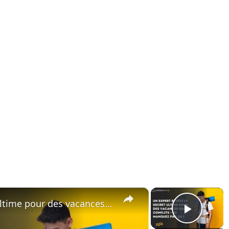
×
×
Un expert révèle le secret ultime pour des vacances sans conflits – ne manquez pas ça !
Play 