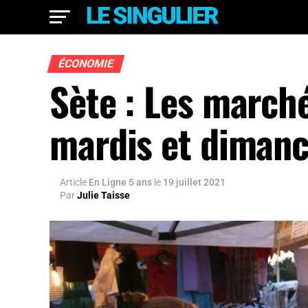
ÉCONOMIE
Sète : Les march
mardis et dimanc
Article
En Ligne 5 ans
le
19 juillet 2021
Par
Julie Taisse