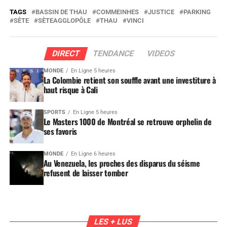
TAGS
BASSIN DE THAU
COMMEINHES
JUSTICE
PARKING
SÈTE
SÈTEAGGLOPÔLE
THAU
VINCI
DIRECT
TENDANCE
VIDEOS
MONDE
En Ligne 5 heures
La Colombie retient son souffle avant une investiture à
haut risque à Cali
SPORTS
En Ligne 5 heures
Le Masters 1000 de Montréal se retrouve orphelin de
ses favoris
MONDE
En Ligne 6 heures
Au Venezuela, les proches des disparus du séisme
refusent de laisser tomber
LES + LUS