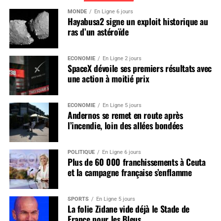
MONDE
En Ligne 6 jours
Hayabusa2 signe un exploit historique au
ras d’un astéroïde
ÉCONOMIE
En Ligne 2 jours
SpaceX dévoile ses premiers résultats avec
une action à moitié prix
ÉCONOMIE
En Ligne 5 jours
Andernos se remet en route après
l’incendie, loin des allées bondées
POLITIQUE
En Ligne 6 jours
Plus de 60 000 franchissements à Ceuta
et la campagne française s’enflamme
SPORTS
En Ligne 5 jours
La folie Zidane vide déjà le Stade de
France pour les Bleus