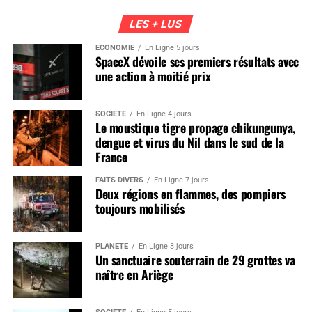
LES + LUS
ÉCONOMIE
En Ligne 5 jours
SpaceX dévoile ses premiers résultats avec
une action à moitié prix
SOCIÉTÉ
En Ligne 4 jours
Le moustique tigre propage chikungunya,
dengue et virus du Nil dans le sud de la
France
FAITS DIVERS
En Ligne 7 jours
Deux régions en flammes, des pompiers
toujours mobilisés
PLANÈTE
En Ligne 3 jours
Un sanctuaire souterrain de 29 grottes va
naître en Ariège