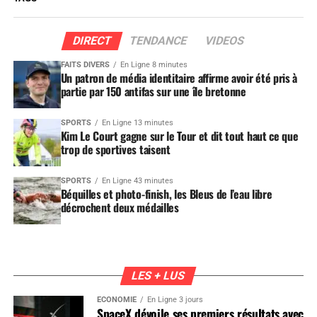
DIRECT
TENDANCE
VIDEOS
FAITS DIVERS
En Ligne 8 minutes
Un patron de média identitaire affirme avoir été pris à
partie par 150 antifas sur une île bretonne
SPORTS
En Ligne 13 minutes
Kim Le Court gagne sur le Tour et dit tout haut ce que
trop de sportives taisent
SPORTS
En Ligne 43 minutes
Béquilles et photo-finish, les Bleus de l’eau libre
décrochent deux médailles
LES + LUS
ÉCONOMIE
En Ligne 3 jours
SpaceX dévoile ses premiers résultats avec