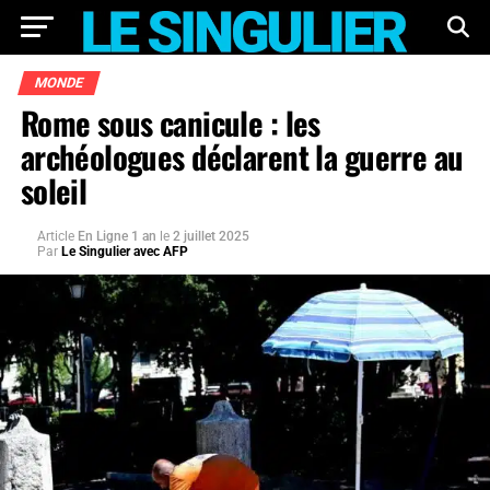
MONDE
Rome sous canicule : les
archéologues déclarent la guerre au
soleil
Article
En Ligne 1 an
le
2 juillet 2025
Par
Le Singulier avec AFP