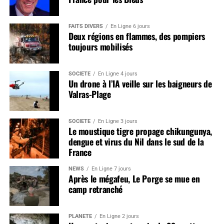
FAITS DIVERS
En Ligne 6 jours
Deux régions en flammes, des pompiers
toujours mobilisés
SOCIÉTÉ
En Ligne 4 jours
Un drone à l’IA veille sur les baigneurs de
Valras-Plage
SOCIÉTÉ
En Ligne 3 jours
Le moustique tigre propage chikungunya,
dengue et virus du Nil dans le sud de la
France
NEWS
En Ligne 7 jours
Après le mégafeu, Le Porge se mue en
camp retranché
PLANÈTE
En Ligne 2 jours