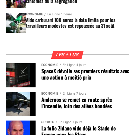
fantômes de la ségrégation
ÉCONOMIE
En Ligne 1 heure
Aide carburant 100 euros la date limite pour les
travailleurs modestes est repoussée au 31 août
LES + LUS
ÉCONOMIE
En Ligne 4 jours
SpaceX dévoile ses premiers résultats avec
une action à moitié prix
ÉCONOMIE
En Ligne 7 jours
Andernos se remet en route après
l’incendie, loin des allées bondées
SPORTS
En Ligne 7 jours
La folie Zidane vide déjà le Stade de
France pour les Bleus