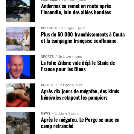
Andernos se remet en route après
l’incendie, loin des allées bondées
POLITIQUE
En Ligne 5 jours
Plus de 60 000 franchissements à Ceuta
et la campagne française s’enflamme
SPORTS
En Ligne 4 jours
La folie Zidane vide déjà le Stade de
France pour les Bleus
SOCIÉTÉ
En Ligne 5 jours
Après dix jours de mégafeu, des kinés
bénévoles retapent les pompiers
NEWS
En Ligne 5 jours
Après le mégafeu, Le Porge se mue en
camp retranché