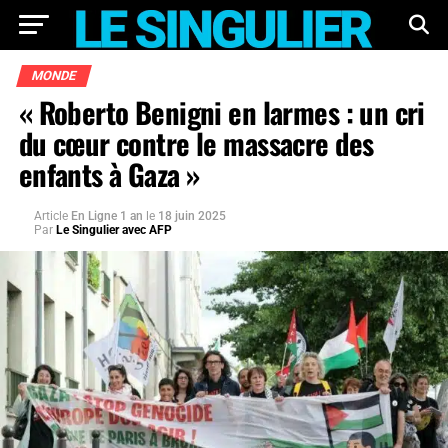
MONDE
« Roberto Benigni en larmes : un cri
du cœur contre le massacre des
enfants à Gaza »
Article
En Ligne 1 an
le
18 juin 2025
Par
Le Singulier avec AFP