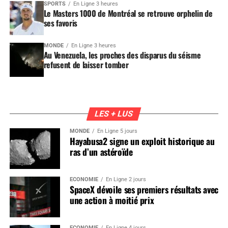
SPORTS
En Ligne 3 heures
Le Masters 1000 de Montréal se retrouve orphelin de
ses favoris
MONDE
En Ligne 3 heures
Au Venezuela, les proches des disparus du séisme
refusent de laisser tomber
LES + LUS
MONDE
En Ligne 5 jours
Hayabusa2 signe un exploit historique au
ras d’un astéroïde
ÉCONOMIE
En Ligne 2 jours
SpaceX dévoile ses premiers résultats avec
une action à moitié prix
ÉCONOMIE
En Ligne 4 jours