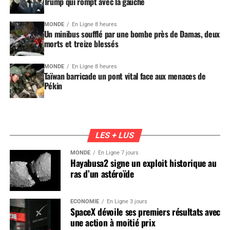
Trump qui rompt avec la gauche
MONDE
En Ligne 8 heures
Un minibus soufflé par une bombe près de Damas, deux
morts et treize blessés
MONDE
En Ligne 8 heures
Taïwan barricade un pont vital face aux menaces de
Pékin
LES + LUS
MONDE
En Ligne 7 jours
Hayabusa2 signe un exploit historique au
ras d’un astéroïde
ÉCONOMIE
En Ligne 3 jours
SpaceX dévoile ses premiers résultats avec
une action à moitié prix