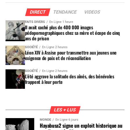
DIRECT
TENDANCE
VIDEOS
FAITS DIVERS
En Ligne 1 heure
Il avait caché plus de 400 000 images
pédopornographiques chez sa mère et écope de cinq
ans de prison
SOCIÉTÉ
En Ligne 2 heures
Léon XIV à Assise pour transmettre aux jeunes une
exigence de paix et de réconciliation
SOCIÉTÉ
En Ligne 2 heures
L’été aggrave la solitude des aînés, des bénévoles
frappent à leur porte
LES + LUS
MONDE
En Ligne 6 jours
Hayabusa2 signe un exploit historique au