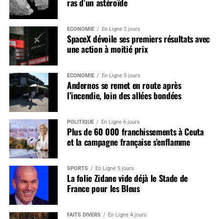
ras d’un astéroïde
ÉCONOMIE
En Ligne 2 jours
SpaceX dévoile ses premiers résultats avec
une action à moitié prix
ÉCONOMIE
En Ligne 5 jours
Andernos se remet en route après
l’incendie, loin des allées bondées
POLITIQUE
En Ligne 6 jours
Plus de 60 000 franchissements à Ceuta
et la campagne française s’enflamme
SPORTS
En Ligne 5 jours
La folie Zidane vide déjà le Stade de
France pour les Bleus
FAITS DIVERS
En Ligne 4 jours