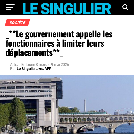
SOCIÉTÉ
_**Le gouvernement appelle les
fonctionnaires à limiter leurs
déplacements**_
Article
En Ligne 3 mois
le
9 mai 2026
Par
Le Singulier avec AFP